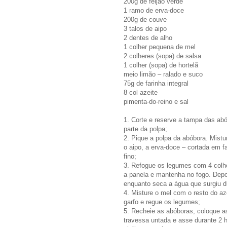
200g de feijão verde
1 ramo de erva-doce
200g de couve
3 talos de aipo
2 dentes de alho
1 colher pequena de mel
2 colheres (sopa) de salsa
1 colher (sopa) de hortelã
meio limão – ralado e suco
75g de farinha integral
8 col azeite
pimenta-do-reino e sal
1. Corte e reserve a tampa das abó
parte da polpa;
2. Pique a polpa da abóbora. Mistu
o aipo, a erva-doce – cortada em f
fino;
3. Refogue os legumes com 4 colhe
a panela e mantenha no fogo. Dep
enquanto seca a água que surgiu d
4. Misture o mel com o resto do a
garfo e regue os legumes;
5. Recheie as abóboras, coloque 
travessa untada e asse durante 2 