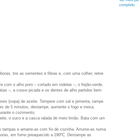
Ver meu per
completo
boras, tire as sementes e fibras e, com uma colher, retire
re com o alho poro – cortado em rodelas –, o feijão-verde,
atias –, a couve picada e os dentes de alho partidos bem
res (sopa) de azeite. Tempere com sal e pimenta, tampe
ois de 5 minutos, destampe, aumente o fogo e mexa,
urante o cozimento;
zeite, o suco e a casca ralada de meio limão. Bata com um
as tampas e amarre-as com fio de cozinha. Arrume-as numa
horas, em forno preaquecido a 190ºC. Destampe as