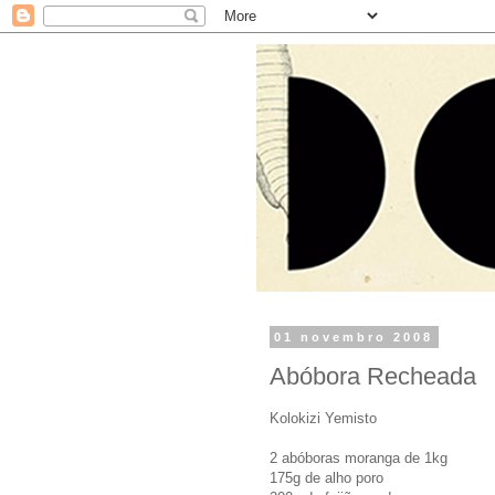
01 novembro 2008
Abóbora Recheada
Kolokizi Yemisto
2 abóboras moranga de 1kg
175g de alho poro