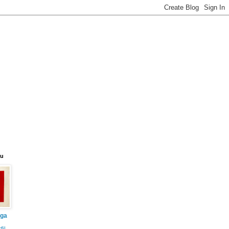
eu
iga