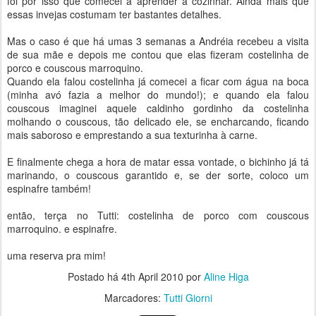
foi por isso que comecei a aprender a cozinhar. Ainda mais que
essas invejas costumam ter bastantes detalhes.
Mas o caso é que há umas 3 semanas a Andréia recebeu a visita
de sua mãe e depois me contou que elas fizeram costelinha de
porco e couscous marroquino.
Quando ela falou costelinha já comecei a ficar com água na boca
(minha avó fazia a melhor do mundo!); e quando ela falou
couscous imaginei aquele caldinho gordinho da costelinha
molhando o couscous, tão delicado ele, se encharcando, ficando
mais saboroso e emprestando a sua texturinha à carne.
E finalmente chega a hora de matar essa vontade, o bichinho já tá
marinando, o couscous garantido e, se der sorte, coloco um
espinafre também!
então, terça no Tutti: costelinha de porco com couscous
marroquino. e espinafre.
uma reserva pra mim!
Postado há
4th April 2010
por
Aline Higa
Marcadores:
Tutti Giorni