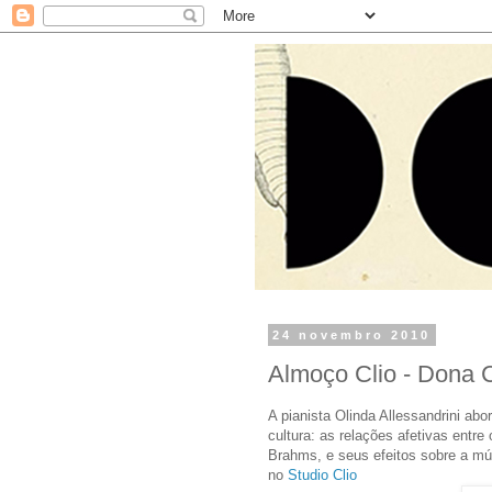
24 novembro 2010
Almoço Clio - Dona 
A pianista Olinda Allessandrini ab
cultura: as relações afetivas entr
Brahms, e seus efeitos sobre a mú
no
Studio Clio