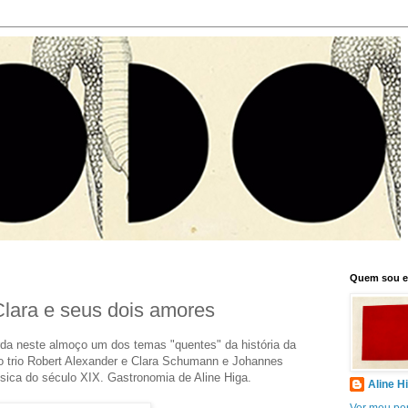
Quem sou 
Clara e seus dois amores
orda neste almoço um dos temas "quentes" da história da
e o trio Robert Alexander e Clara Schumann e Johannes
sica do século XIX. Gastronomia de Aline Higa.
Aline H