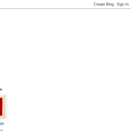
eu
iga