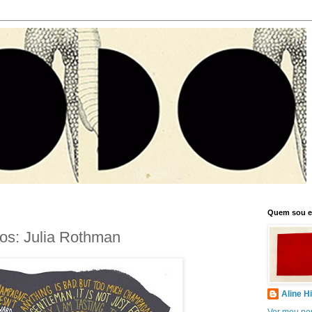
Quem sou 
os: Julia Rothman
Aline H