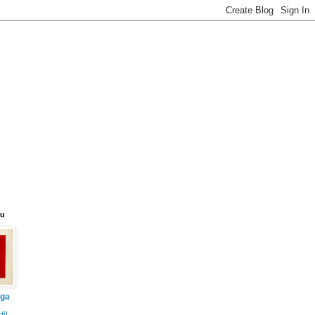
eu
iga