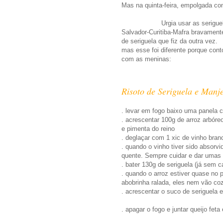
Mas na quinta-feira, empolgada co
Urgia usar as seriguelas, que 
Salvador-Curitiba-Mafra bravament
de seriguela que fiz da outra vez.
mas esse foi diferente porque cont
com as meninas:
Risoto de Seriguela e Manj
. levar em fogo baixo uma panela 
. acrescentar 100g de arroz arbóre
e pimenta do reino
. deglaçar com 1 xic de vinho bran
. quando o vinho tiver sido absorv
quente. Sempre cuidar e dar umas
. bater 130g de seriguela (já sem 
. quando o arroz estiver quase no 
abobrinha ralada, eles nem vão coz
. acrescentar o suco de seriguela e
. apagar o fogo e juntar queijo fe