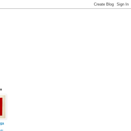
eu
iga