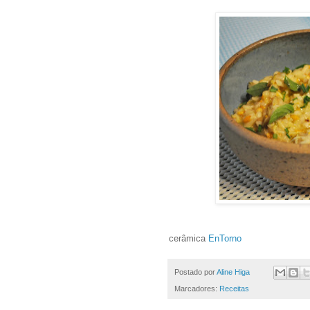
cerâmica
EnTorno
Postado por
Aline Higa
Marcadores:
Receitas