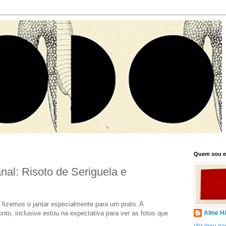
Quem sou 
al: Risoto de Seriguela e
s o jantar especialmente para um prato. A
nto, inclusive estou na expectativa para ver as fotos que
Aline H