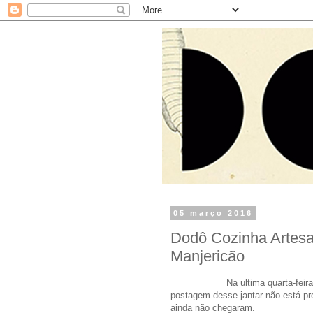
05 março 2016
Dodô Cozinha Artesan
Manjericão
Na ultima quarta-feira fizemo
postagem desse jantar não está pro
ainda não chegaram.