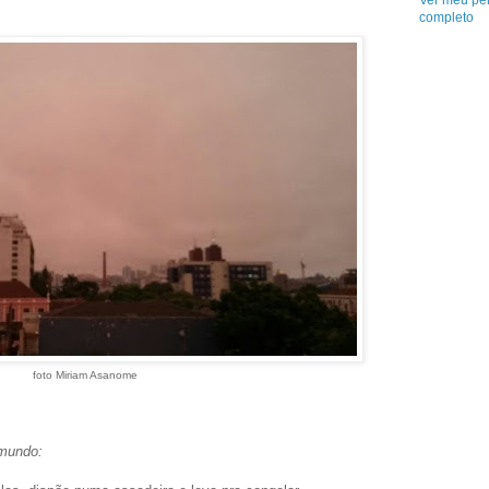
Ver meu per
completo
foto Miriam Asanome
 mundo: