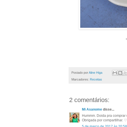
Postado por
Aline Higa
Marcadores:
Receitas
2 comentários:
Mi Asanome
disse...
Hummm. Doida pra comprar uma
Obrigada por compartilhar. ♡
5 de março de 2017 às 20:58