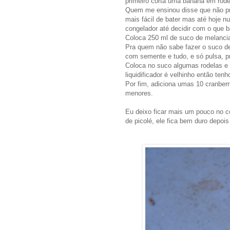
primeiro corta uma banana em rode
Quem me ensinou disse que não pr
mais fácil de bater mas até hoje n
congelador até decidir com o que ba
Coloca 250 ml de suco de melancia 
Pra quem não sabe fazer o suco de
com semente e tudo, e só pulsa, p
Coloca no suco algumas rodelas e 
liquidificador é velhinho então te
Por fim, adiciona umas 10 cranberr
menores.
Eu deixo ficar mais um pouco no c
de picolé, ele fica bem duro depoi