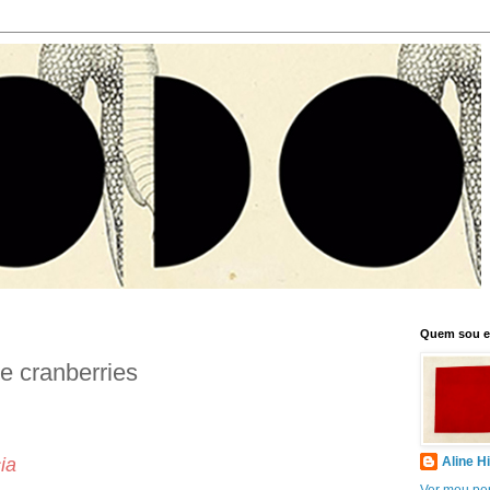
Quem sou 
e cranberries
ia
Aline H