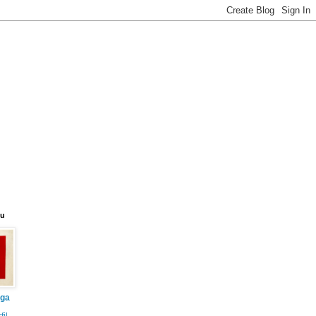
eu
iga