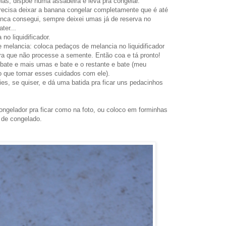
las, dispõe numa assadeira e leva pra congelar.
ecisa deixar a banana congelar completamente que é até
unca consegui, sempre deixei umas já de reserva no
ter...
no liquidificador.
 melancia: coloca pedaços de melancia no liquidificador
ra que não processe a semente. Então coa e tá pronto!
bate e mais umas e bate e o restante e bate (meu
nho que tomar esses cuidados com ele).
ies, se quiser, e dá uma batida pra ficar uns pedacinhos
ongelador pra ficar como na foto, ou coloco em forminhas
s de congelado.