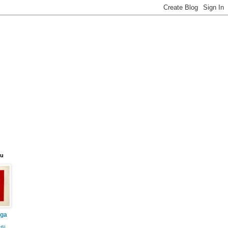
eu
iga