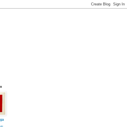
eu
iga