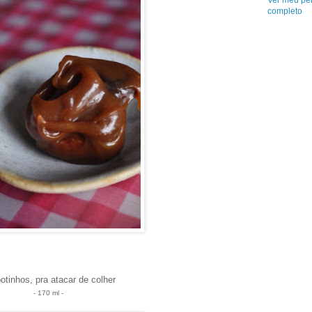
Ver meu per
completo
otinhos, pra atacar de colher
- 170 ml -