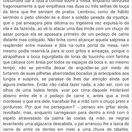
costumava dar a toda a comida sobre a mesa, enquanto devorava
fragorosamente a que empilhava nas duas ou três selhas de louça
da terra que lhe serviam de pratos. Lembrou, como de hábito
sentindo o peito ofender-se e doer a solidão pesada da injustiça,
que o pai ameaçara pela décima ou trigésima vez expulsá-lo da
vila e da fazenda, ao vê-lo atacar uma das irmãs com um chuço de
assar porque ela se apossara primeiro de um pedaço de carne
distante mas cobiçado. Não tinha como alcançar aquela salpresa a
resplender entre maxixes e jilós na outra ponta da mesa, nem
mesmo podia reservá-la para si com gritos e ameaças, porque o
atrapalhava a boca ingurgitada de toras de toucinho com farinha
que calcava com ânsia por todos os espaços da boca e, ao mesmo
tempo, não se permitia deixar de angustiar-se por medo de
furtarem de suas pilhetas abarrotadas bocados já antecipados aos
fungos e suspiros, se parasse de lhes dar atenção ainda que
alguns instantes. Então não cabia fazer nada, a não ser, com os
olhos de uma baleia ferida, voar por cima daquele intolerável
abismo entre ele e o pedaço de carne e, antes que a irmã
mordesse o que era dele, transfixar-lhe a mão com o chuço preto e
gorduroso. Por que me perseguem? – pensou em gritar ainda,
revoltado, mas, enquanto carregavam para dentro a irmã com o
espeto atravessado da palma às costas da mão, as negras
levantando uma algazarra descabida, o pai arrancou-lhe a lasca de
carne de entre os dentes em meio a uma chuva de tabefes,