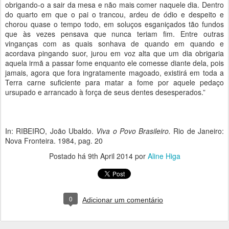
obrigando-o a sair da mesa e não mais comer naquele dia. Dentro
do quarto em que o pai o trancou, ardeu de ódio e despeito e
chorou quase o tempo todo, em soluços esganiçados tão fundos
que às vezes pensava que nunca teriam fim. Entre outras
vinganças com as quais sonhava de quando em quando e
acordava pingando suor, jurou em voz alta que um dia obrigaria
aquela irmã a passar fome enquanto ele comesse diante dela, pois
jamais, agora que fora ingratamente magoado, existirá em toda a
Terra carne suficiente para matar a fome por aquele pedaço
ursupado e arrancado à força de seus dentes desesperados.”
In: RIBEIRO, João Ubaldo.
Viva o Povo Brasileiro.
Rio de Janeiro:
Nova Fronteira. 1984, pag. 20
Postado há
9th April 2014
por
Aline Higa
0
Adicionar um comentário