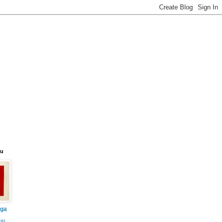
eu
iga