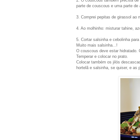
2. O couscous também precisa de 
parte de couscous e uma parte de á
3. Comprei pepitas de girassol ao n
4. Ao molhinho: misturar tahine, az
5. Cortar salsinha e cebolinha para
Muito mais salsinha...!
O couscous deve estar hidratado. 
Temperar e colocar no prato.
Colocar também os jilós descascad
hortelã e salsinha, se quiser, e as 