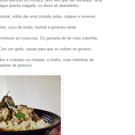
uma atenção no começo, pois tem que ser hidratado: uma
gua quente salgada; só deixe ali abafadinho;
atural, então dei uma tostada nelas, salguei e reservei;
eite, suco de limão, hortelã e pimenta verde.
 misturar ao couscous. Eu gostaria de ter mais salsinha.
Com um garfo, raspar para que se soltem os grumos.
os e cortados na metade, o molho, mais folhinhas de
pepitas de girassol.