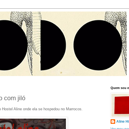
Quem sou 
 com jiló
 Hostel Aline onde ela se hospedou no Marrocos.
Aline H