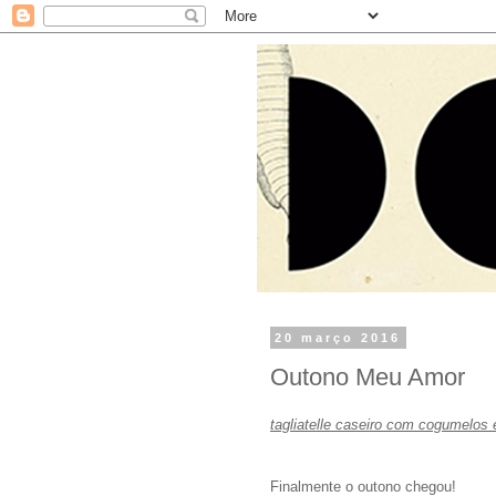
20 março 2016
Outono Meu Amor
tagliatelle caseiro com cogumelos
Finalmente o outono chegou!