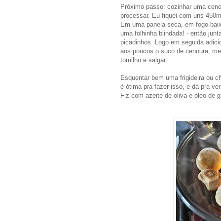
Próximo passo: cozinhar uma ceno
processar. Eu fiquei com uns 450m
Em uma panela seca, em fogo baixo,
uma folhinha blindada! - então jun
picadinhos. Logo em seguida adicio
aos poucos o suco de cenoura, mex
tomilho e salgar.
Esquentar bem uma frigideira ou ch
é ótima pra fazer isso, e dá pra ve
Fiz com azeite de oliva e óleo de g