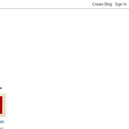
eu
iga