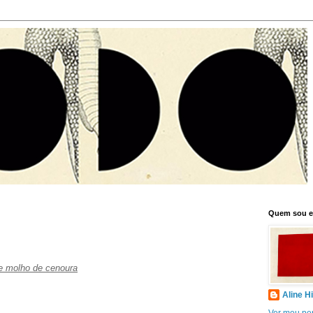
Quem sou 
 e molho de cenoura
Aline H