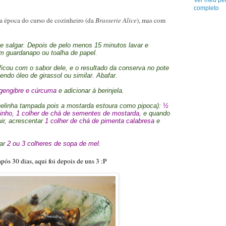
Ver meu per
completo
a época do curso de cozinheiro (da
Brasserie Alice
), mas com
 e salgar. Depois de pelo menos 15 minutos lavar e
om guardanapo ou toalha de papel.
icou com o sabor dele, e o resultado da conserva no pote
mendo óleo de girassol ou similar. Abafar.
 gengibre e cúrcuma
e adicionar à berinjela.
elinha tampada pois a mostarda estoura como pipoca):
½
inho, 1 colher de chá de sementes de mostarda
, e quando
ir, acrescentar
1 colher de chá de pimenta calabresa
e
ar
2 ou 3 colheres de sopa de mel
.
pós 30 dias, aqui foi depois de uns 3 :P