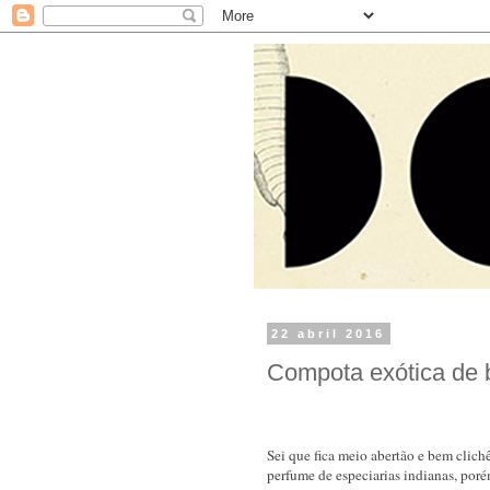
22 abril 2016
Compota exótica de b
Sei que fica meio abertão e bem clichê
perfume de especiarias indianas, por