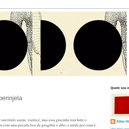
Quem sou 
erinjela
 um título assim, ‘exótica’, mas essa gracinha tem forte o
Aline H
ém com uma puxada boa de gengibre e alho, e ainda por cima é