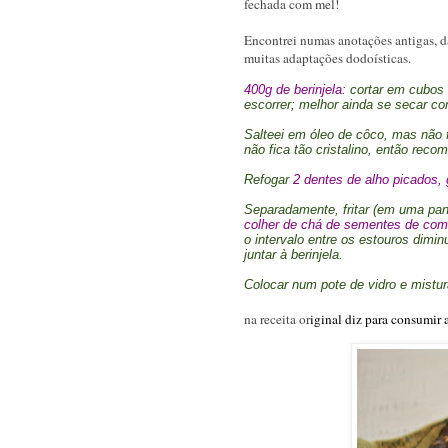
fechada com mel!
Encontrei numas anotações antigas, d
muitas adaptações dodoísticas.
400g de berinjela
: cortar em cubos
escorrer; melhor ainda se secar c
Salteei em óleo de côco, mas não f
não fica tão cristalino, então reco
Refogar
2 dentes de alho picados,
Separadamente, fritar (em uma pan
colher de chá de sementes de com
o intervalo entre os estouros diminu
juntar à berinjela.
Colocar num pote de vidro e mistur
na receita or
iginal diz para consumir a