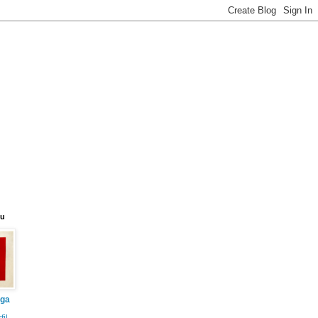
eu
iga