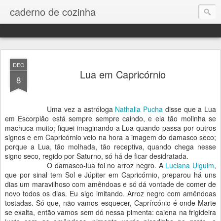
caderno de cozinha
DEC
Lua em Capricórnio
8
Uma vez a astróloga
Nathalia Pucha
disse que a Lua
em Escorpião está sempre sempre caindo, e ela tão molinha se
machuca muito; fiquei imaginando a Lua quando passa por outros
signos e em Capricórnio veio na hora a imagem do damasco seco;
porque a Lua, tão molhada, tão receptiva, quando chega nesse
signo seco, regido por Saturno, só há de ficar desidratada.
O damasco-lua foi no arroz negro. A
Luciana Ulguim
,
que por sinal tem Sol e Júpiter em Capricórnio, preparou há uns
dias um maravilhoso com amêndoas e só dá vontade de comer de
novo todos os dias. Eu sigo imitando. Arroz negro com amêndoas
tostadas. Só que, não vamos esquecer, Caprírcónio é onde Marte
se exalta, então vamos sem dó nessa pimenta: caiena na frigideira