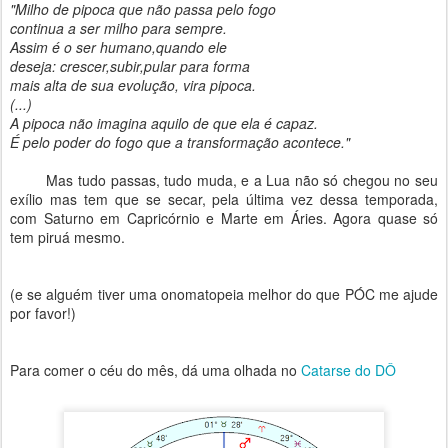
"Milho de pipoca que não passa pelo fogo
continua a ser milho para sempre.
Assim é o ser humano,quando ele
deseja: crescer,subir,pular para forma
mais alta de sua evolução, vira pipoca.
(...)
A pipoca não imagina aquilo de que ela é capaz.
É pelo poder do fogo que a transformação acontece."
⠀⠀⠀⠀⠀⠀⠀
Mas tudo passas, tudo muda, e a Lua não só chegou no seu
exílio mas tem que se secar, pela última vez dessa temporada,
com Saturno em Capricórnio e Marte em Áries. Agora quase só
tem piruá mesmo.
⠀⠀⠀⠀⠀⠀⠀
⠀⠀⠀⠀⠀⠀⠀
(e se alguém tiver uma onomatopeia melhor do que PÓC me ajude
por favor!)
⠀⠀⠀⠀⠀⠀⠀⠀
⠀⠀⠀⠀⠀⠀⠀⠀⠀⠀⠀⠀⠀
Para comer o céu do mês, dá uma olhada no
Catarse do DÔ