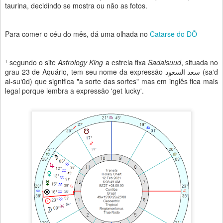
taurina, decidindo se mostra ou não as fotos.
⠀⠀⠀⠀
⠀⠀⠀⠀⠀⠀⠀⠀⠀⠀⠀⠀⠀⠀
Para comer o céu do mês, dá uma olhada no
Catarse do DÔ
¹ segundo o site
Astrology King
a estrela fixa
Sadalsuud
, situada no
grau 23 de Aquário, tem seu nome da expressão سعد السعود (sa‘d
al-su‘ūd) que significa "a sorte das sortes" mas em inglês fica mais
legal porque lembra a expressão 'get lucky'.