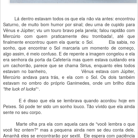
Lá dentro estavam todos os que ela não via antes: encontrou
Saturno, de muito bom humor por sinal; deu uma de cupido para
Vênus e Júpiter; viu um touro bravo pela janela; falou rapidão com
Mercúrio com quem praticamente deu trombada!, até que
finalmente encontrou quem ela queria: o Sol.
Ela sabia, no
sonho, que encontrar o Sol marcaria um momento de começo,
algo assim, é meio confuso. E de repente a imagem congelou e ela
era senhora da porta da Cafetería mas quem estava cuidando era
um cachorrão, parece que se chama Sirius, enquanto eles todos
estavam no banheiro,
Vênus estava com Júpiter,
Mercúrio andava para trás, e ela com o Sol. Os dois também
estavam no ombro do próprio Ganimedes, onde um brilho dizia
"the luck of lucks
"¹.
⠀⠀⠀⠀
E é disso que ela se lembrava quando acordou hoje em
Peixes. Só pode ter sido um sonho louco. Tão vívido que ela ainda
sente no seu corpo.
⠀⠀⠀⠀
Marte olha pra ela com aquela cara de "você lembra o que
você fez ontem?" mas a pequena ainda nem se deu conta dele.
Amanhã eles se encontrarão por sextil. Ele espera com paciência