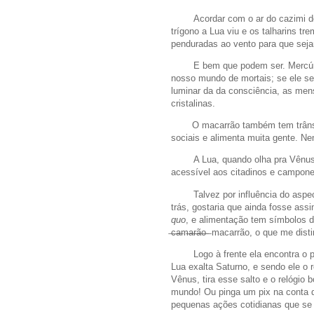
Acordar com o ar do cazimi 
trígono a Lua viu e os talharins t
penduradas ao vento para que seja
E bem que podem ser. Mercúri
nosso mundo de mortais; se ele se
luminar da da consciência, as men
cristalinas.
⠀
O macarrão também tem trânsit
sociais e alimenta muita gente. N
A Lua, quando olha pra Vênus
acessível aos citadinos e campon
Talvez por influência do asp
trás, gostaria que ainda fosse ass
quo
, e alimentação tem símbolos 
̶c̶a̶m̶a̶r̶ã̶o̶ ̶ macarrão, o que me dis
Logo à frente ela encontra o
Lua exalta Saturno, e sendo ele o 
Vênus, tira esse salto e o relógio
mundo! Ou pinga um pix na conta d
pequenas ações cotidianas que se c