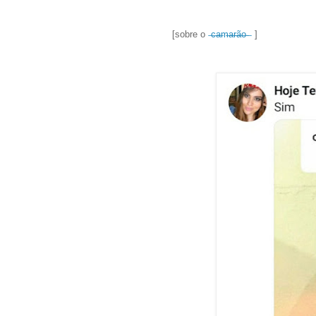
⠀⠀⠀⠀⠀⠀⠀
[sobre o
̶c̶a̶m̶a̶r̶ã̶o̶ ̶
]