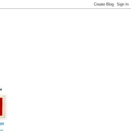
eu
iga