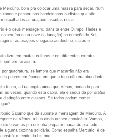
de Mercúrio, bom pra colocar uma massa para secar. Num
remulando e pensou nas bandeirinhas budistas que são
m espalhadas as orações inscritas nelas.
o é o deus mensageiro, transita entre Olimpo, Hades e
 coloca (na casa nove da lunação) no coração do Sol,
sagens, as orações chegarão ao destino, claras e
o livre em muitas culturas e em diferentes extratos
em sempre foi assim.
 por quadratura, se lembra que macarrão não era
eses pobres em épocas em que o trigo não era abundante.
ecto tenso, a Lua cogita ainda que Vênus, andando para
im: às vezes, quando está cabra, ela é seduzida por
status
de distinção entre classes. Se todos podem comer
tingue?
 próprio Saturno que dá suporte à mensagem de Mercúrio. A
regente da Vênus, a Lua ainda arrisca convidá-la: Vamos,
 bonito e vamos pra cozinha preparar macarrão pra todo
e alguma cozinha solidária. Como espalha Mercúrio, é de
onstrói o tecido da história.