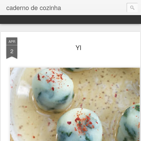
caderno de cozinha
APR
YI
2