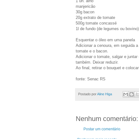
1 un. alho
manjericão
30g bacon
20g extrato de tomate
500g tomate concassé
1l de fundo (de legumes ou bovino)
Esquentar o óleo em uma panela
Adicionar a cenoura, em seguida a 
tomate e o bacon.
Adicionar o tomate, salgar e junta
também. Deixar reduzir.
Ao final, retirar o bouquet e coloca
fonte: Senac RS
Postado por
Aline Higa
Nenhum comentário:
Postar um comentário