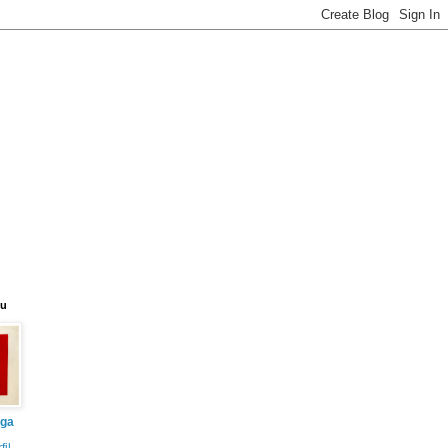
eu
iga