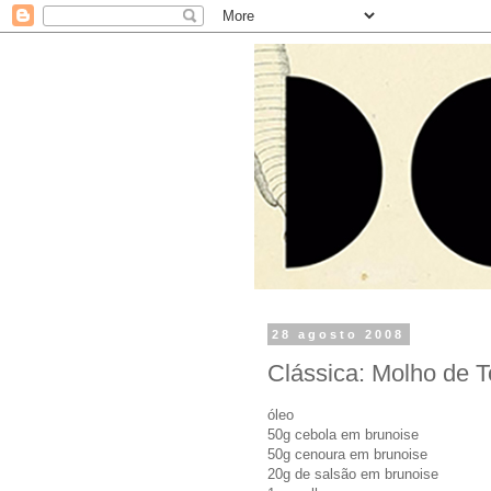
28 agosto 2008
Clássica: Molho de T
óleo
50g cebola em brunoise
50g cenoura em brunoise
20g de salsão em brunoise