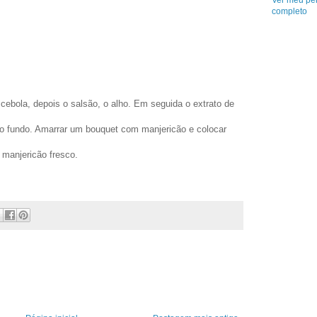
Ver meu per
completo
cebola, depois o salsão, o alho. Em seguida o extrato de
r o fundo. Amarrar um bouquet com manjericão e colocar
r manjericão fresco.