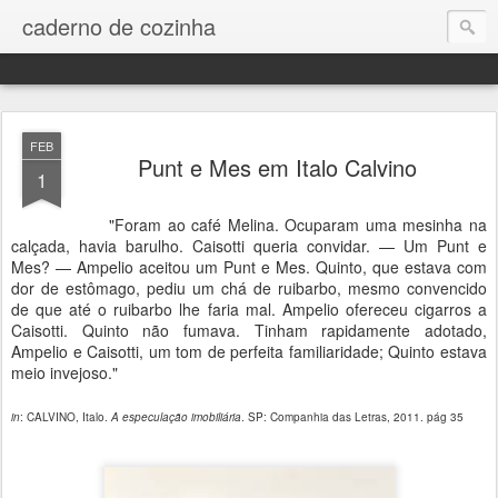
caderno de cozinha
FEB
Punt e Mes em Italo Calvino
1
"Foram ao café Melina. Ocuparam uma mesinha na
calçada, havia barulho. Caisotti queria convidar. — Um Punt e
Mes? — Ampelio aceitou um Punt e Mes. Quinto, que estava com
dor de estômago, pediu um chá de ruibarbo, mesmo convencido
de que até o ruibarbo lhe faria mal. Ampelio ofereceu cigarros a
Caisotti. Quinto não fumava. Tinham rapidamente adotado,
Ampelio e Caisotti, um tom de perfeita familiaridade; Quinto estava
meio invejoso."
in
: CALVINO, Italo.
A especulação imobiliária
. SP: Companhia das Letras, 2011. pág 35