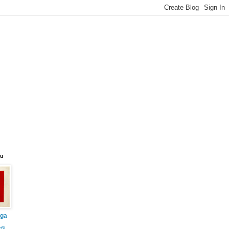
eu
iga