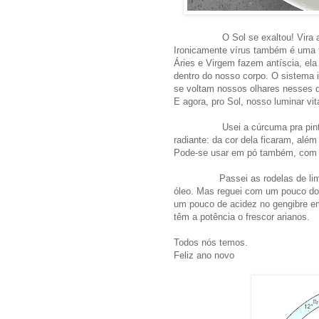
O Sol se exaltou! Vira a pági
Ironicamente vírus também é uma f
Áries e Virgem fazem antíscia, e
dentro do nosso corpo. O sistema i
se voltam nossos olhares nesses d
E agora, pro Sol, nosso luminar vi
Usei a cúrcuma pra pintar o a
radiante: da cor dela ficaram, além 
Pode-se usar em pó também, com 
Passei as rodelas de limão e l
óleo. Mas reguei com um pouco dos
um pouco de acidez no gengibre em
têm a potência o frescor arianos.
Todos nós temos.
Feliz ano novo