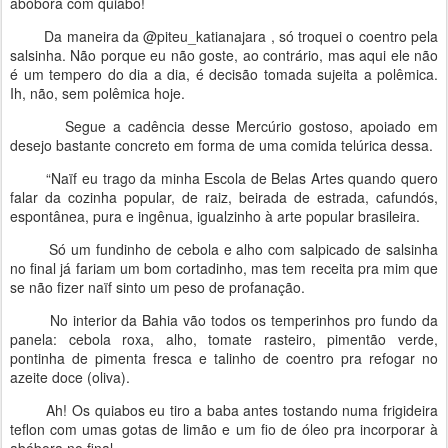
abóbora com quiabo!
Da maneira da @‌piteu_katianajara , só troquei o coentro pela
salsinha. Não porque eu não goste, ao contrário, mas aqui ele não
é um tempero do dia a dia, é decisão tomada sujeita a polêmica.
Ih, não, sem polêmica hoje.
Segue a cadência desse Mercúrio gostoso, apoiado em
desejo bastante concreto em forma de uma comida telúrica dessa.
“Naïf eu trago da minha Escola de Belas Artes quando quero
falar da cozinha popular, de raiz, beirada de estrada, cafundós,
espontânea, pura e ingênua, igualzinho à arte popular brasileira.
Só um fundinho de cebola e alho com salpicado de salsinha
no final já fariam um bom cortadinho, mas tem receita pra mim que
se não fizer naïf sinto um peso de profanação.
No interior da Bahia vão todos os temperinhos pro fundo da
panela: cebola roxa, alho, tomate rasteiro, pimentão verde,
pontinha de pimenta fresca e talinho de coentro pra refogar no
azeite doce (oliva).
Ah! Os quiabos eu tiro a baba antes tostando numa frigideira
teflon com umas gotas de limão e um fio de óleo pra incorporar à
abóbora no final.