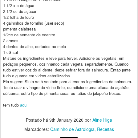
1 1/2 xíc de água
2 1/2 cc de açúcar
1/2 folha de louro
4 galhinhos de tomilho (usei seco)
pimenta calabresa
1/2cc de semente de coentro
2 cravos
4 dentes de alho, cortados ao meio
1 cS sal
Misture os ingredientes e leve para ferver. Adicione os vegetais, em
pedaços pequenos, cozinhando cada vegetal separadamente. Quando
tudo estiver cozido al dente, deixe esfriar fora da salmoura. Então junte
tudo e guarde em vidros esterilizados.
Ela sugere: Sinta-se á vontade para alterar os ingredientes da salmoura.
Tente usar o vinagre de vinho tinto, ou adicione uma pitada de açafrão,
cúrcuma, outro tipo de pimenta seca, ou fatias de jalapeño fresco.
tem tudo
aqui
Postado há
9th January 2020
por
Aline Higa
Marcadores:
Caminho de Astrologia
Receitas