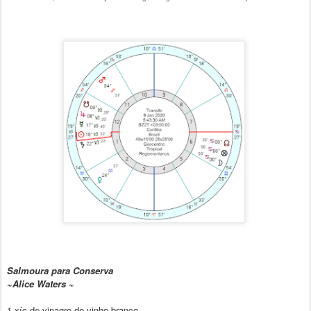
Salmoura para Conserva
~Alice Waters ~
1 xíc de vinagre de vinho branco