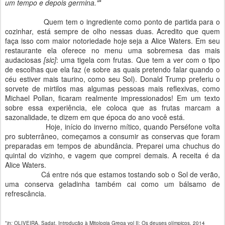
um tempo e depois germina."
*
Quem tem o ingrediente como ponto de partida para o
cozinhar, está sempre de olho nessas duas. Acredito que quem
faça isso com maior notoriedade hoje seja a Alice Waters. Em seu
restaurante ela oferece no menu uma sobremesa das mais
audaciosas
[sic]
: uma tigela com frutas. Que tem a ver com o tipo
de escolhas que ela faz (e sobre as quais pretendo falar quando o
céu estiver mais taurino, como seu Sol). Donald Trump preferiu o
sorvete de mirtilos mas algumas pessoas mais reflexivas, como
Michael Pollan, ficaram realmente impressionados! Em um texto
sobre essa experiência, ele coloca que as frutas marcam a
sazonalidade, te dizem em que época do ano você está.
Hoje, início do inverno mítico, quando Perséfone volta
pro subterrâneo, começamos a consumir as conservas que foram
preparadas em tempos de abundância. Preparei uma chuchus do
quintal do vizinho, e vagem que comprei demais. A receita é da
Alice Waters.
Cá entre nós que estamos tostando sob o Sol de verão,
uma conserva geladinha também cai como um bálsamo de
refrescância.
*
in:
OLIVEIRA, Sadat. Introdução à Mitologia Grega vol II: Os deuses olímpicos. 2014